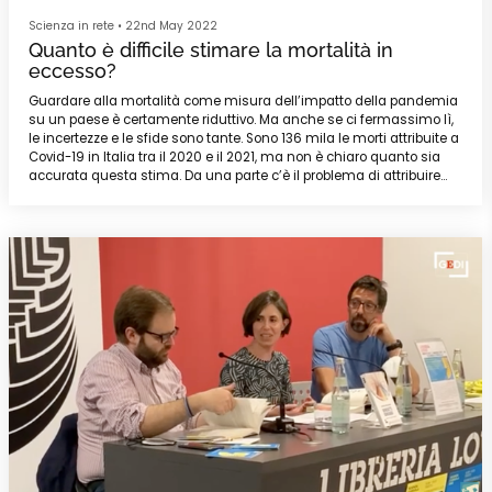
Scienza in rete
•
22nd May 2022
Quanto è difficile stimare la mortalità in
eccesso?
Guardare alla mortalità come misura dell’impatto della pandemia
su un paese è certamente riduttivo. Ma anche se ci fermassimo lì,
le incertezze e le sfide sono tante. Sono 136 mila le morti attribuite a
Covid-19 in Italia tra il 2020 e il 2021, ma non è chiaro quanto sia
accurata questa stima. Da una parte c’è il problema di attribuire
una causa iniziale ai decessi, dall’altra è importante considerare
che l’impatto in termini di mortalità può essere stato anche
indiretto, a causa della pressione subita dal servizio sanitario e
dagli ospedali in particolare. Per avere un quadro più completo, si
stima l’eccesso di mortalità generale in quei due anni, ma farlo
non è affatto semplice. Occorre rispondere alla domanda “quante
persone sarebbero morte in questi due anni se non ci fosse stata la
pandemia?”. Entrano in gioco dinamiche demografiche, sociali,
economiche, ambientali e costruire dei modelli per descriverle
richiede di fare assunzioni di cui è difficile valutare l’incertezza. Ne
discutiamo con un gruppo di ricercatori che si è occupato di queste
stime per metterle a confronto, valutarne incertezza e presupposti e
anche riflettere su come possano influenzare le strategie di salute
pubblica per la gestione delle epidemie nel futuro.