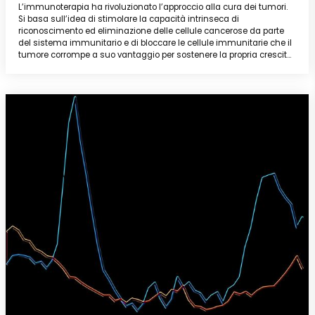
L’immunoterapia ha rivoluzionato l’approccio alla cura dei tumori.
Si basa sull’idea di stimolare la capacità intrinseca di
riconoscimento ed eliminazione delle cellule cancerose da parte
del sistema immunitario e di bloccare le cellule immunitarie che il
tumore corrompe a suo vantaggio per sostenere la propria crescita.
Diverse combinazioni di molecole con azioni sempre più mirate
vengono attualmente studiate e testate a livello preclinico e clinico.
All’entusiasmo per i primi risultati si accompagnano però nuove
sfide: la resistenza di alcuni tipi di tumore all’immunoterapia e
l’emergere di effetti collaterali in pazienti trattati per lunghi periodi.
Riusciremo ad affrontarle?
Intervengono:
Vincenzo Bronte
Istituto Oncologico Veneto di Padova
Federica Benvenuti
Laboratorio di Immunologia Molecolare, ICGEB Trieste
Modera:
Chiara Sabelli