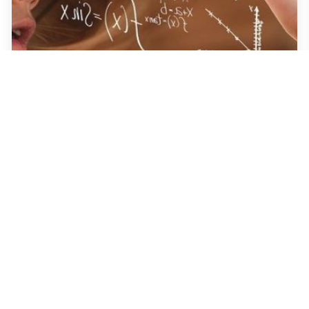
23rd January 2026
Comunicare la scienza II edizione |
Fondazione Eulo
Il Corso è istituito da Fondazione UNIBS in collaborazione con
Università degli Studi di Brescia – School of Management and
Advanced Education (SMAE), dell’Istituto Nazionale di Fisica
Nucleare (INFN) e dell'editoriale Scienza in Rete