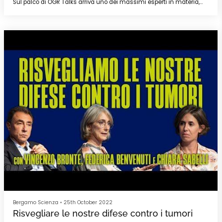
Sul palco di OGR Talks arriva uno dei massimi esperti in materia,
Alessandro Vespignani, Direttore del Northeastern Network Science
Institute di Boston e Presidente di Fondazione ISI.
Nel Binario 3 delle OGR Torino, presenta I piani del nemico, il suo
nuovo libro edito da Rizzoli: tra contagi, mappe e calcoli delle
probabilità il direttore del Northeastern Network Science Institute di
Boston racconta la sua partita contro il Covid per spiegare come
funzionano le predizioni scientifiche.
SPEAKER
Alessandro Vespignani, nato a Roma nel 1965, è uno dei massimi
esperti mondiali di modelli epidemiologici e scienza delle previsioni.
Laureato in Fisica a Roma, ha lavorato in università e centri di
ricerca a Yale, Leida, Trieste, Parigi, Indianapolis e Torino.
Attualmente vive a Boston, dove è professore alla Northeastern
University di cui dirige il Network Science Institute ed è Presidente di
Fondazione ISI.
Con il suo team di lavoro ha contribuito alla gestione internazionale
delle epidemie di Ebola, Sars e Zika. Dal 2020 ha collaborato con
l’OMS, il CDC, la Casa Bianca e altre istituzioni nazionali e
internazionali nella risposta al Coronavirus.
Bergamo Scienza
•
25th October 2022
Risvegliare le nostre difese contro i tumori